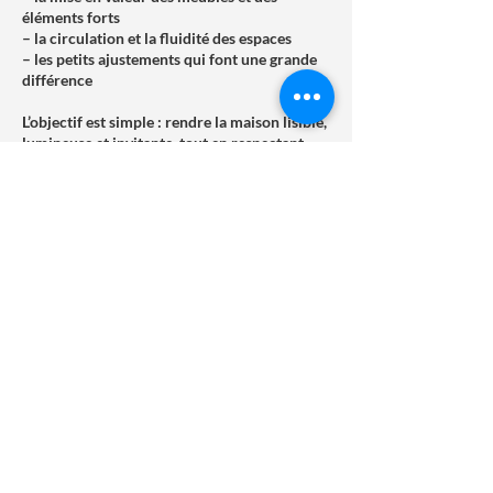
éléments forts
– la circulation et la fluidité des espaces
– les petits ajustements qui font une grande
différence
L’objectif est simple : rendre la maison lisible,
lumineuse et invitante, tout en respectant
votre réalité et votre rythme.
Cette étape facilite les visites, réduit le stress
et permet de présenter un lieu qui inspire
confiance et projection.
RETOUR VERS LISTE
© 2025 by Chez Toi - At Home.
Powered and secured by
Wix
Nom légal : Chez Toi – Accompagnement au déménagement