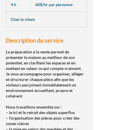
par
4 h
4
60$/hr par personne
personne
h
Chez le client
Description du service
La préparation à la vente permet de
présenter la maison au meilleur de son
potentiel, en clarifiant les espaces et en
mettant en valeur ce qui compte vraiment.
Je vous accompagne pour organiser, alléger
et structurer chaque pièce afin que les
visiteurs perçoivent immédiatement un
environnement accueillant, propre et
cohérent.
Nous travaillons ensemble sur :
– le tri et le retrait des objets superflus
– l’organisation des pièces pour créer des
zones claires
– la mise en valeur des meubles et des